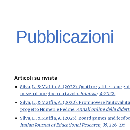
ip to main content
Skip to navigat
Pubblicazioni
Articoli su rivista
Silva, L., & Maffia, A. (2022). Quattro gatti e... due 
mezzo di un gioco da tavolo.
Infanzia, 4-2022
.
Silva, L., & Maffia, A. (2022).
Promuovere l’autovalutaz
progetto Numeri e Pedine
.
Annali online della didat
Silva, L., & Maffia, A. (2025). Board games and feed
Italian Journal of Educational Research, 35
, 226–235.