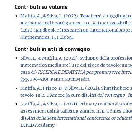
Contributi
su volume
Maffia, A., & Silva, L. (2022). Teachers’ struggling i
mathematical board games. In C. A. Huertas-Abril
(Eds.) Handbook of Research on International Appr
Mathematics. IGI Global.
Contributi in atti di convegno
Silva, L., & Maffia, A. (
2021
). Sviluppo della professio
matematica mediante l’uso del gioco da tavolo: un pe
cura di)
RICERCA E DIDATTICA per promuovere intelli
(pp. 396-410)
. Pensa MultiMedia.
Maffia, A., Prisco, D., & Silva, L. (
2021
).
Shut the box: 
tavolo. In B. D'Amore (a cura di)
Atti del convegno “I
Maffia, A., & Silva, L. (2021). Primary teachers' p
assessment using tabletop games. In L. Gómez Chova,
di)
Atti della 14th international conference of educat
IATED Academy.