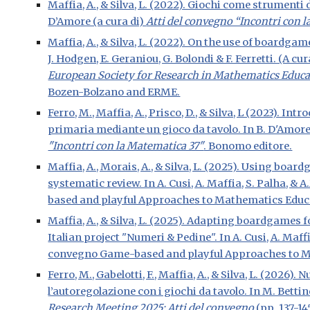
Maffia, A., & Silva, L. (2022). Giochi come strumenti d
D’Amore (a cura di)
Atti del convegno “Incontri con 
Maffia, A., & Silva, L. (2022). On the use of boardg
J. Hodgen, E. Geraniou, G. Bolondi & F. Ferretti. (A cur
European Society for Research in Mathematics Educ
Bozen-Bolzano and ERME.
Ferro, M., Maffia, A., Prisco, D., & Silva, L (2023). Int
primaria mediante un gioco da tavolo. In B. D'Amore
"Incontri con la Matematica 37"
. Bonomo editore.
Maffia, A., Morais, A., & Silva, L. (2025). Using b
systematic review. In A. Cusi, A. Maffia, S. Palha, & 
based and playful Approaches to Mathematics Educ
Maffia, A., & Silva, L. (2025). Adapting boardgames
Italian project "Numeri & Pedine". In A. Cusi, A. Maffia
convegno Game-based and playful Approaches to M
Ferro, M., Gabelotti, F., Maffia, A., & Silva, L. (2026
l’autoregolazione con i giochi da tavolo. In M. Bettinel
Research Meeting 2025: Atti del convegno
(pp. 137-14