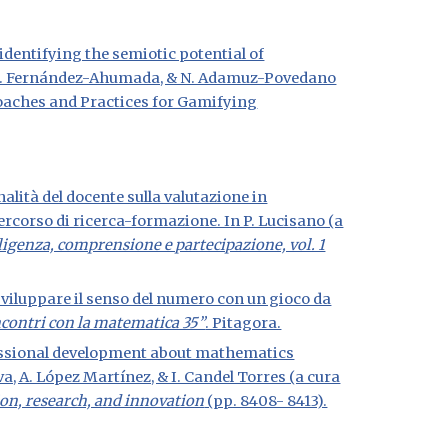
n identifying the semiotic potential of
, E. Fernández-Ahumada, & N. Adamuz-Povedano
oaches and Practices for Gamifying
nalità del docente sulla valutazione in
rcorso di ricerca-formazione. In P. Lucis
ano (a
genza, comprensione e partecipazione, vol. 1
sviluppare il senso del numero con un gioco da
ncontri con la matematica 35”
. Pitagora.
rofessional development about mathematics
 A. López Martínez, & I. Candel Torres (a cura
ion, research, and innovation
(pp. 8408- 8413).