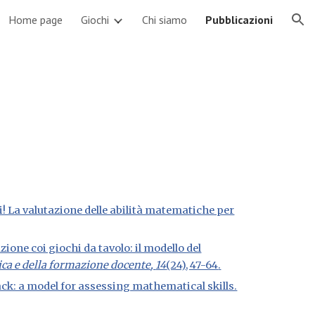
Home page
Giochi
Chi siamo
Pubblicazioni
ion
gufi! La valutazione delle abilità matematiche per
ione coi giochi da tavolo: il modello del
tica e della formazione docente
,
14
(24), 47-64
.
back: a model for assessing mathematical skills.