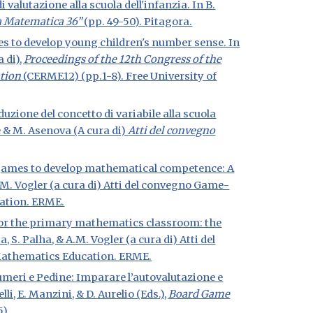
i valutazione alla scuola dell'infanzia. In B.
la Matematica 36”
(pp. 49-50). Pitagora.
ames to develop young children's number sense. In
a di),
Proceedings of the 12th Congress of the
ation
(CERME12) (pp.1-8). Free University of
roduzione del concetto di variabile alla scuola
 & M. Asenova (A cura di)
Atti del convegno
oardgames to develop mathematical competence: A
A.M. Vogler (a cura di) Atti del convegno Game-
ation. ERME.
 for the primary mathematics classroom: the
, S. Palha, & A.M. Vogler (a cura di) Atti del
athematics Education. ERME.
). Numeri e Pedine: Imparare l’autovalutazione e
li, E. Manzini, & D. Aurelio (Eds.),
Board Game
5).