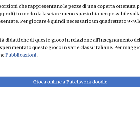
 porzioni che rappresentano le pezze di una coperta ottenuta pr
apporli) in modo da lasciare meno spazio bianco possibile sulla g
entate. Per giocare è quindi necessario un quadrettato 9
×
9, 
à didattiche di questo gioco in relazione all'insegnamento de
perimentato questo gioco in varie classi italiane. Per maggiori
ne 
Pubblicazioni
.
Gioca online a Patchwork doodle