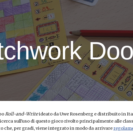
ip to main content
Skip to navigat
tchwork Doo
po 
Roll-and-Write
 ideato da Uwe Rosenberg e distribuito in Ita
erca sull'uso di questo gioco rivolto principalmente alle classi
che, per gradi, viene integrato in modo da arrivare 
regolam