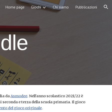
Home page
Giochi
Chi siamo
Pubblicazioni
ion
dle
lia da 
Asmodee
. Nell'anno scolastico 2021/22 è 
 seconda e terza della scuola primaria. Il gioco 
ento
 del gioco originale
.