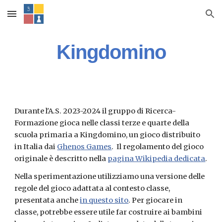
Skip to main content
Skip to navigation
Kingdomino
Durante l'A.S. 2023-2024 il gruppo di Ricerca-
Formazione gioca nelle classi terze e quarte della
scuola primaria a Kingdomino, un gioco distribuito
in Italia dai
Ghenos Games
.
Il regolamento del gioco
originale è descritto nella
pagina Wikipedia dedicata
.
Nella sperimentazione utilizziamo una versione delle
regole del gioco adattata al contesto classe,
presentata anche
in questo sito
. Per giocare in
classe, potrebbe essere utile far costruire ai bambini